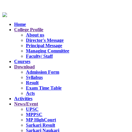
Home
College Profile
About us
Director's Message
Principal Message
Managing Committee
Faculty/ Staff
Courses
Download
Admission Form
Syllabus
Result
Exam Time Table
Acts
Activities
News/Event
UPSC
MPPSC
MP HighCourt
Sarkari Result
Sarkari Naukari