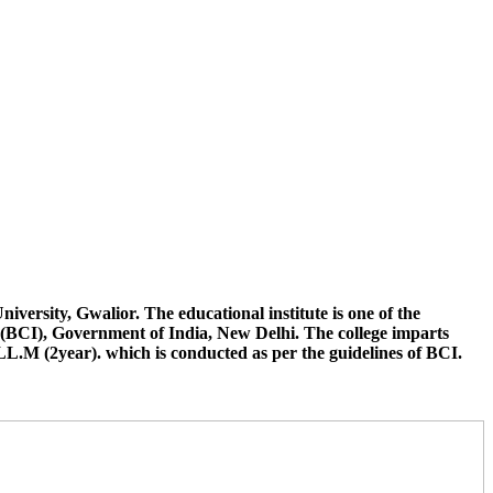
न छात्रों द्वारा अपनी अंतिम वर्ष की परीक्षा जीवाजी विश्वविद्यालय से भिन्न किसी
ुत करना है जिससे उनके नामांकन संबंधी कार्यवाही की जा सके विलंब के लिए
न कौर, जूनिया सक्सेना, हिमांशु शर्मा, आदित्य सिंह, वेद प्रकाश, रिया राय, हेमंत,
versity, Gwalior. The educational institute is one of the
(BCI), Government of India, New Delhi. The college imparts
LL.M (2year). which is conducted as per the guidelines of BCI.