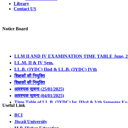
Library
Contact US
Notice Board
LLM II AND IV EXAMINATION TIME TABLE June, 2
LL.M. II & IV Sem.
LL.B. (3YDC) IInd & LL.B. (3YDC) IVth
शिक्षकों की नियुक्ति
शिक्षकों की नियुक्ति
आवश्यक सूचना (25/01/2025)
आवश्यक सूचना (04/01/2025)
Time Table of LL.B. (3YDC) Ist, IIIrd & Vth Semester Ex
Revised Notification Regarding Form Filling of LL.B. 3
Useful Link
Revised Notification Regarding Form Filling of LL.B. 3
BCI
Revised Notification Regarding Form Filling of LL.M. I 
Jiwaji University
Revised Notification Regarding Form Filling of LL.M. I