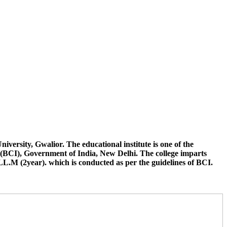
न छात्रों द्वारा अपनी अंतिम वर्ष की परीक्षा जीवाजी विश्वविद्यालय से भिन्न किसी
ुत करना है जिससे उनके नामांकन संबंधी कार्यवाही की जा सके विलंब के लिए
न कौर, जूनिया सक्सेना, हिमांशु शर्मा, आदित्य सिंह, वेद प्रकाश, रिया राय, हेमंत,
versity, Gwalior. The educational institute is one of the
(BCI), Government of India, New Delhi. The college imparts
LL.M (2year). which is conducted as per the guidelines of BCI.