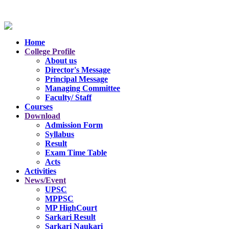
Home
College Profile
About us
Director's Message
Principal Message
Managing Committee
Faculty/ Staff
Courses
Download
Admission Form
Syllabus
Result
Exam Time Table
Acts
Activities
News/Event
UPSC
MPPSC
MP HighCourt
Sarkari Result
Sarkari Naukari