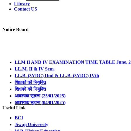
Library
Contact US
Notice Board
LLM II AND IV EXAMINATION TIME TABLE June, 2
LL.M. II & IV Sem.
LL.B. (3YDC) IInd & LL.B. (3YDC) IVth
शिक्षकों की नियुक्ति
शिक्षकों की नियुक्ति
आवश्यक सूचना (25/01/2025)
आवश्यक सूचना (04/01/2025)
Time Table of LL.B. (3YDC) Ist, IIIrd & Vth Semester Ex
Useful Link
Revised Notification Regarding Form Filling of LL.B. 3
Revised Notification Regarding Form Filling of LL.B. 3
BCI
Revised Notification Regarding Form Filling of LL.M. I 
Jiwaji University
Revised Notification Regarding Form Filling of LL.M. I