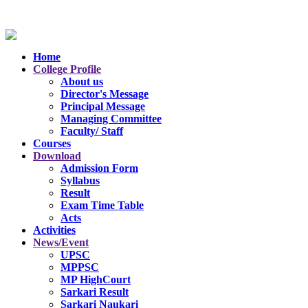
Home
College Profile
About us
Director's Message
Principal Message
Managing Committee
Faculty/ Staff
Courses
Download
Admission Form
Syllabus
Result
Exam Time Table
Acts
Activities
News/Event
UPSC
MPPSC
MP HighCourt
Sarkari Result
Sarkari Naukari