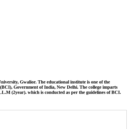
न छात्रों द्वारा अपनी अंतिम वर्ष की परीक्षा जीवाजी विश्वविद्यालय से भिन्न किसी
ुत करना है जिससे उनके नामांकन संबंधी कार्यवाही की जा सके विलंब के लिए
न कौर, जूनिया सक्सेना, हिमांशु शर्मा, आदित्य सिंह, वेद प्रकाश, रिया राय, हेमंत,
versity, Gwalior. The educational institute is one of the
(BCI), Government of India, New Delhi. The college imparts
LL.M (2year). which is conducted as per the guidelines of BCI.