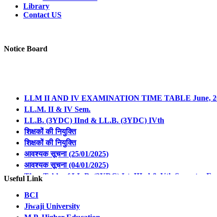
Library
Contact US
Notice Board
LLM II AND IV EXAMINATION TIME TABLE June, 2
LL.M. II & IV Sem.
LL.B. (3YDC) IInd & LL.B. (3YDC) IVth
शिक्षकों की नियुक्ति
शिक्षकों की नियुक्ति
आवश्यक सूचना (25/01/2025)
आवश्यक सूचना (04/01/2025)
Time Table of LL.B. (3YDC) Ist, IIIrd & Vth Semester Ex
Revised Notification Regarding Form Filling of LL.B. 3
Useful Link
Revised Notification Regarding Form Filling of LL.B. 3
BCI
Revised Notification Regarding Form Filling of LL.M. I 
Jiwaji University
Revised Notification Regarding Form Filling of LL.M. I