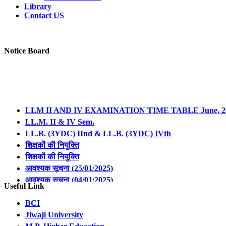
Library
Contact US
Notice Board
LLM II AND IV EXAMINATION TIME TABLE June, 2
LL.M. II & IV Sem.
LL.B. (3YDC) IInd & LL.B. (3YDC) IVth
शिक्षकों की नियुक्ति
शिक्षकों की नियुक्ति
आवश्यक सूचना (25/01/2025)
आवश्यक सूचना (04/01/2025)
Time Table of LL.B. (3YDC) Ist, IIIrd & Vth Semester Ex
Useful Link
Revised Notification Regarding Form Filling of LL.B. 3
BCI
Revised Notification Regarding Form Filling of LL.B. 3
Jiwaji University
Revised Notification Regarding Form Filling of LL.M. I 