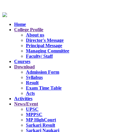
Home
College Profile
About us
Director's Message
Principal Message
Managing Committee
Faculty/ Staff
Courses
Download
Admission Form
Syllabus
Result
Exam Time Table
Acts
Activities
News/Event
UPSC
MPPSC
MP HighCourt
Sarkari Result
Sarkari Naukari