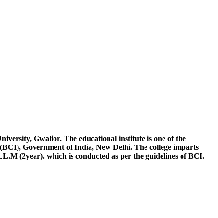
न छात्रों द्वारा अपनी अंतिम वर्ष की परीक्षा जीवाजी विश्वविद्यालय से भिन्न किसी
ुत करना है जिससे उनके नामांकन संबंधी कार्यवाही की जा सके विलंब के लिए
न कौर, जूनिया सक्सेना, हिमांशु शर्मा, आदित्य सिंह, वेद प्रकाश, रिया राय, हेमंत,
versity, Gwalior. The educational institute is one of the
(BCI), Government of India, New Delhi. The college imparts
LL.M (2year). which is conducted as per the guidelines of BCI.