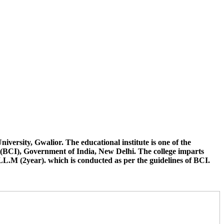
न छात्रों द्वारा अपनी अंतिम वर्ष की परीक्षा जीवाजी विश्वविद्यालय से भिन्न किसी
ुत करना है जिससे उनके नामांकन संबंधी कार्यवाही की जा सके विलंब के लिए
न कौर, जूनिया सक्सेना, हिमांशु शर्मा, आदित्य सिंह, वेद प्रकाश, रिया राय, हेमंत,
versity, Gwalior. The educational institute is one of the
(BCI), Government of India, New Delhi. The college imparts
LL.M (2year). which is conducted as per the guidelines of BCI.