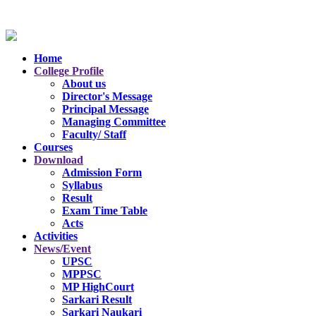
Home
College Profile
About us
Director's Message
Principal Message
Managing Committee
Faculty/ Staff
Courses
Download
Admission Form
Syllabus
Result
Exam Time Table
Acts
Activities
News/Event
UPSC
MPPSC
MP HighCourt
Sarkari Result
Sarkari Naukari