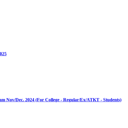
025
am Nov/Dec. 2024 (For College - Regular/Ex/ATKT - Students)
YDC Ist IIIrd & Vth Sem. Exam Dec. 2024 For College Regular Ex
YDC IVth & VIth Sem. Exam Dec. 2024 For College Only ATKT Stu
& III Sem. Exam Dec. 2024 For College Regular Ex ATKT Students
I & IV Sem. Exam Dec. 2024 For College Only ATKT Students
egular Ex ATKT Students Exam Dec. 2024