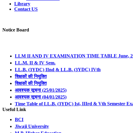
Library
Contact US
Notice Board
LLM II AND IV EXAMINATION TIME TABLE June, 2
LL.M. II & IV Sem.
LL.B. (3YDC) IInd & LL.B. (3YDC) IVth
शिक्षकों की नियुक्ति
शिक्षकों की नियुक्ति
आवश्यक सूचना (25/01/2025)
आवश्यक सूचना (04/01/2025)
Time Table of LL.B. (3YDC) Ist, IIIrd & Vth Semester Ex
Revised Notification Regarding Form Filling of LL.B. 3
Useful Link
Revised Notification Regarding Form Filling of LL.B. 3
Revised Notification Regarding Form Filling of LL.M. I 
BCI
Revised Notification Regarding Form Filling of LL.M. I
Jiwaji University
Time Table of LL.M. Ist & IIIrd Semester For College R